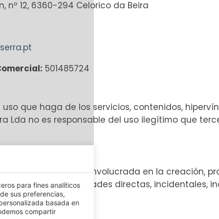
, nº 12, 6360-294 Celorico da Beira
serra.pt
Comercial:
501485724
l uso que haga de los servicios, contenidos, hiperví
leira Lda no es responsable del uso ilegítimo que te
ni ninguna otra parte involucrada en la creación, pr
didas o responsabilidades directas, incidentales, i
eros para fines analíticos
 de sus preferencias,
 web.
 personalizada basada en
podemos compartir