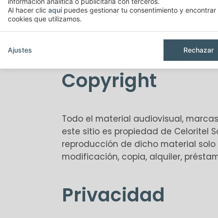
información analítica o publicitaria con terceros.
Al hacer clic
aquí
puedes gestionar tu consentimiento y encontrar 
Celoritel Sociedade Hoteleira Lda no 
cookies que utilizamos.
daños o virus que puedan infectar 
cualquier material de la página web.
Ajustes
Rechazar
Copyright
Todo el material audiovisual, marcas
este sitio es propiedad de Celoritel
reproducción de dicho material solo
modificación, copia, alquiler, présta
Privacidad