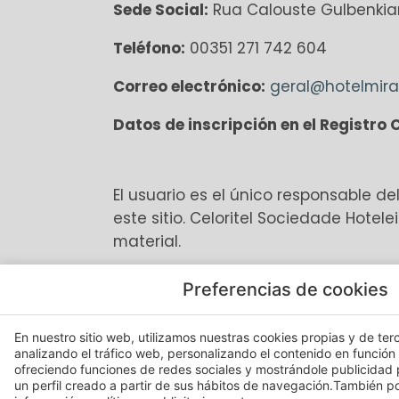
Sede Social:
Rua Calouste Gulbenkian
Teléfono:
00351 271 742 604
Correo electrónico:
geral@hotelmira
Datos de inscripción en el Registro 
El usuario es el único responsable de
este sitio. Celoritel Sociedade Hote
material.
Preferencias de cookies
Ni Celoritel Sociedade Hoteleira Lda 
serán responsables de los daños, pér
En nuestro sitio web, utilizamos nuestras cookies propias y de terc
analizando el tráfico web, personalizando el contenido en función
surgir del acceso o uso de este sitio
ofreciendo funciones de redes sociales y mostrándole publicidad
un perfil creado a partir de sus hábitos de navegación.También 