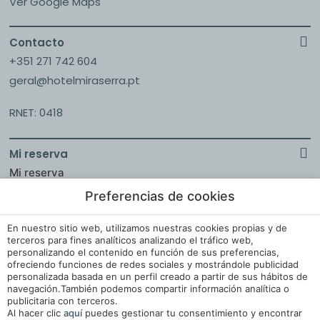
Ver Google Maps
Contacto
+351 271 742 604
geral@hotelmiraserra.pt
RNET: 0418
Mi reserva
Mi reserva
Preferencias de cookies
En nuestro sitio web, utilizamos nuestras cookies propias y de
Aviso Legal
terceros para fines analíticos analizando el tráfico web,
personalizando el contenido en función de sus preferencias,
Política de Cookies
ofreciendo funciones de redes sociales y mostrándole publicidad
personalizada basada en un perfil creado a partir de sus hábitos de
Configuración de Cookies
navegación.También podemos compartir información analítica o
Libro de Reclamaciones
publicitaria con terceros.
Al hacer clic
aquí
puedes gestionar tu consentimiento y encontrar