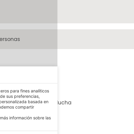
ersonas
ITACIONES
eros para fines analíticos
 de sus preferencias,
 personalizada basada en
Bañera con ducha
podemos compartir
más información sobre las