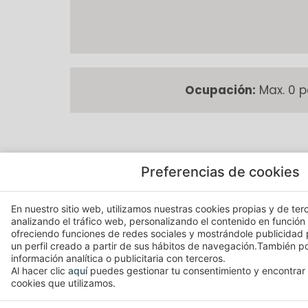
Ocupación:
Max. 0 p
Preferencias de cookies
DISPONIBLE EN TODAS LAS HAB
En nuestro sitio web, utilizamos nuestras cookies propias y de terc
analizando el tráfico web, personalizando el contenido en función
ofreciendo funciones de redes sociales y mostrándole publicidad
Escritorio
un perfil creado a partir de sus hábitos de navegación.También 
Balcón
información analítica o publicitaria con terceros.
Al hacer clic
aquí
puedes gestionar tu consentimiento y encontrar 
Televisión
cookies que utilizamos.
Aire acondicionado