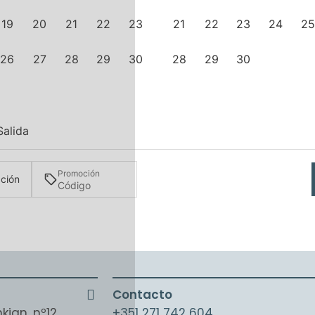
19
20
21
22
23
21
22
23
24
25
26
27
28
29
30
28
29
30
Salida
Promoción
ación
Contacto
kian, nº12
+351 271 742 604