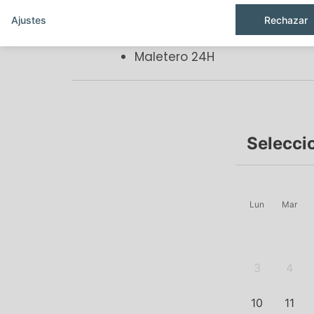
Internet wifi gratis
Ajustes
Rechazar
Servicio despertador
Maletero 24H
Selecci
Lun
Mar
3
4
10
11