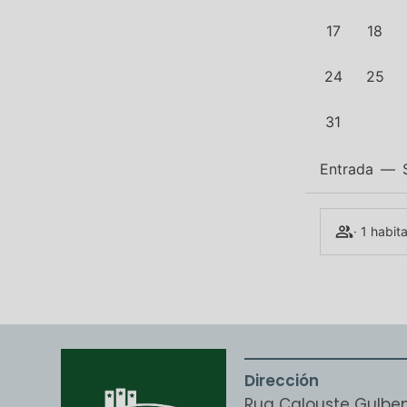
17
18
24
25
31
Entrada
—
· 1 habit
Dirección
Rua Calouste Gulben