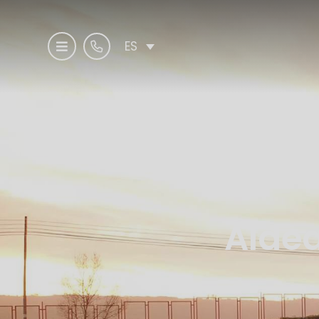
ES
Aldea