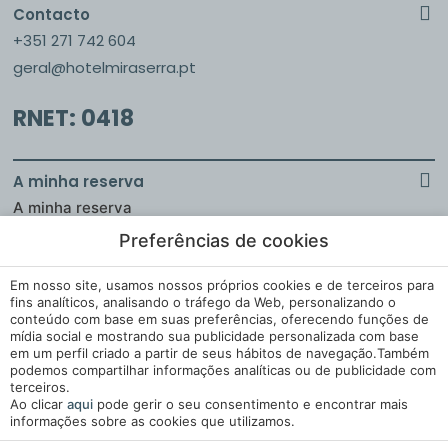
Contacto
+351 271 742 604
geral@hotelmiraserra.pt
RNET: 0418
A minha reserva
A minha reserva
Preferências de cookies
Em nosso site, usamos nossos próprios cookies e de terceiros para
Aviso Legal
fins analíticos, analisando o tráfego da Web, personalizando o
conteúdo com base em suas preferências, oferecendo funções de
Política de Cookies
mídia social e mostrando sua publicidade personalizada com base
em um perfil criado a partir de seus hábitos de navegação.Também
Cookies Settings
podemos compartilhar informações analíticas ou de publicidade com
Livro de Reclamações
terceiros.
Ao clicar
aqui
pode gerir o seu consentimento e encontrar mais
informações sobre as cookies que utilizamos.
Desenvolvido por
Mirai