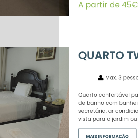
A partir de 45€
QUARTO T
Max. 3 pess
Quarto confortável p
de banho com banheir
secretária, ar condic
vista para o jardim o
MAIS INFORMAÇÃO