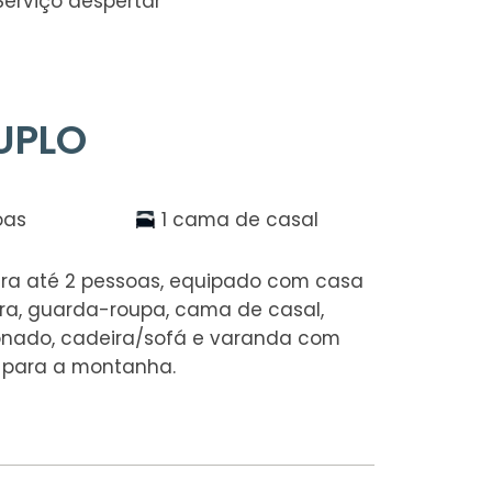
Serviço despertar
UPLO
oas
1 cama de casal
ara até 2 pessoas, equipado com casa
a, guarda-roupa, cama de casal,
ionado, cadeira/sofá e varanda com
u para a montanha.