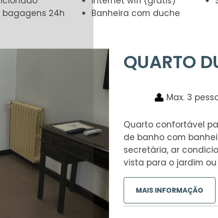
dicionado
Internet wifi (grátis)
e bagagens 24h
Banheira com duche
QUARTO D
Max. 3 pess
Quarto confortável p
de banho com banheir
secretária, ar condic
vista para o jardim o
MAIS INFORMAÇÃO