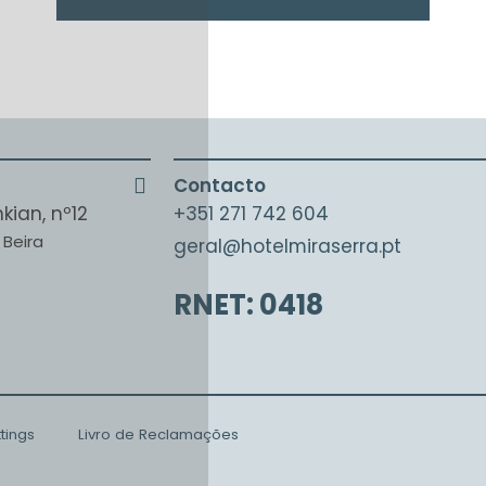
Contacto
kian, nº12
+351 271 742 604
 Beira
geral@hotelmiraserra.pt
RNET: 0418
tings
Livro de Reclamações