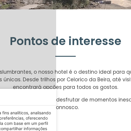
Pontos de interesse
slumbrantes, o nosso hotel é o destino ideal para
s únicas. Desde trilhos por Celorico da Beira, até vi
encontrará opções para todos os gostos.
o melhor da região e a desfrutar de momentos ines
connosco.
fins analíticos, analisando
preferências, oferecendo
da com base em um perfil
ompartilhar informações