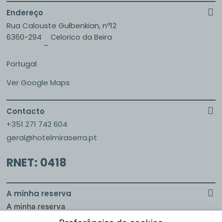
Endereço
Rua Calouste Gulbenkian, nº12
6360-294
Celorico da Beira
–
Portugal
Ver Google Maps
Contacto
+351 271 742 604
geral@hotelmiraserra.pt
RNET: 0418
A minha reserva
A minha reserva