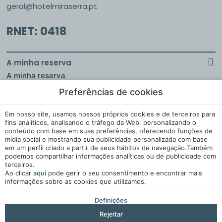
geral@hotelmiraserra.pt
RNET: 0418
A minha reserva
A minha reserva
Preferências de cookies
Em nosso site, usamos nossos próprios cookies e de terceiros para
Aviso Legal
fins analíticos, analisando o tráfego da Web, personalizando o
conteúdo com base em suas preferências, oferecendo funções de
Política de Cookies
mídia social e mostrando sua publicidade personalizada com base
em um perfil criado a partir de seus hábitos de navegação.Também
Cookies Settings
podemos compartilhar informações analíticas ou de publicidade com
Livro de Reclamações
terceiros.
Ao clicar
aqui
pode gerir o seu consentimento e encontrar mais
informações sobre as cookies que utilizamos.
Desenvolvido por
Mirai
Definições
Rejeitar