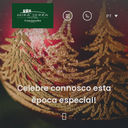
PT
Celebre connosco esta
época especial!