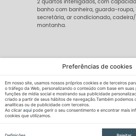
2 quartos interligados, com capaci
banho com banheira, guarda-roupa, 1
secretária, ar condicionado, cadeira
montanha.
DISPONÍVEL EM TODOS OS QUA
Preferências de cookies
Secretária
Em nosso site, usamos nossos próprios cookies e de terceiros para 
Varanda
o tráfego da Web, personalizando o conteúdo com base em suas 
funções de mídia social e mostrando sua publicidade personaliza
Televisão
criado a partir de seus hábitos de navegação.Também podemos c
analíticas ou de publicidade com terceiros.
Ar condicionado
Ao clicar
aqui
pode gerir o seu consentimento e encontrar mais i
Internet wifi (grátis)
cookies que utilizamos.
Serviço despertar
Sala de bagagens 24h
Definições
Rejeitar