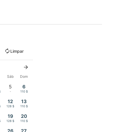
Limpar
x
Sáb
Dom
5
6
$
-
110 $
12
13
$
128 $
110 $
19
20
$
128 $
110 $
26
27