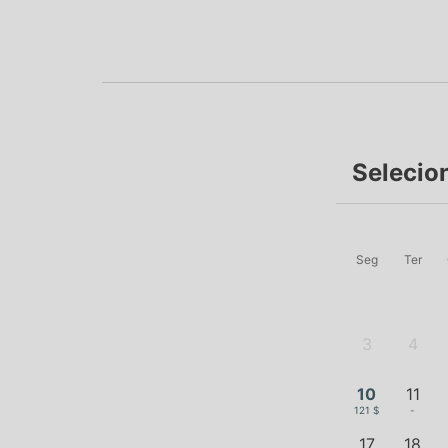
Selecio
Seg
Ter
3
4
-
-
10
11
121 $
-
17
18