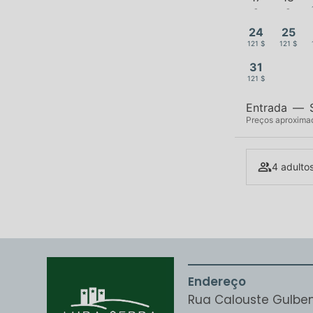
-
-
24
25
121 $
121 $
31
121 $
Entrada
—
Preços aproximado
4 adultos
Endereço
Rua Calouste Gulben