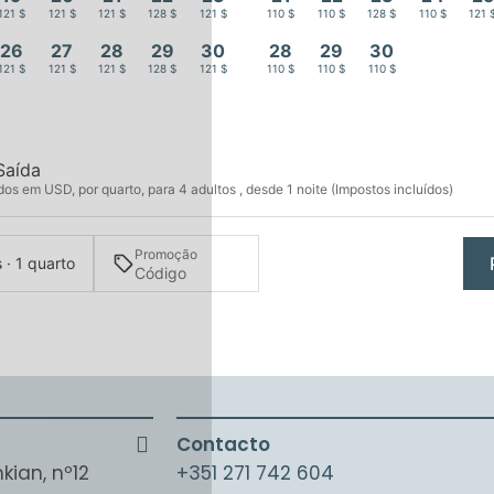
121 $
121 $
121 $
128 $
121 $
110 $
110 $
128 $
110 $
121 
26
27
28
29
30
28
29
30
121 $
121 $
121 $
128 $
121 $
110 $
110 $
110 $
Saída
s em USD, por quarto, para 4 adultos , desde 1 noite (Impostos incluídos)
Promoção
 · 1 quarto
Contacto
kian, nº12
+351 271 742 604