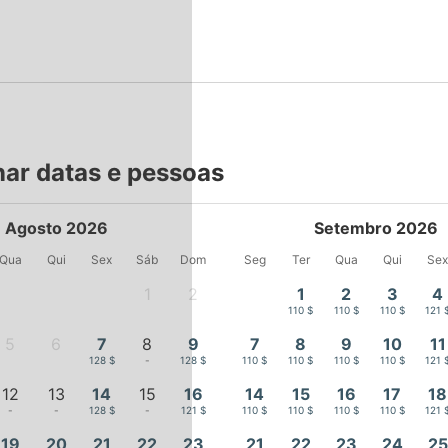
nar datas e pessoas
Agosto 2026
Setembro 2026
Qua
Qui
Sex
Sáb
Dom
Seg
Ter
Qua
Qui
Se
1
2
1
2
3
4
-
-
110 $
110 $
110 $
121 
5
6
7
8
9
7
8
9
10
11
-
-
128 $
-
128 $
110 $
110 $
110 $
110 $
121 
12
13
14
15
16
14
15
16
17
18
-
-
128 $
-
121 $
110 $
110 $
110 $
110 $
121 
19
20
21
22
23
21
22
23
24
25