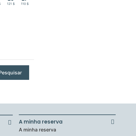
$
121 $
110 $
Pesquisar
A minha reserva
A minha reserva