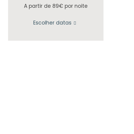
A partir de 89€
por noite
Escolher datas