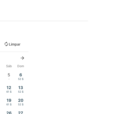
Limpar
x
Sáb
Dom
5
6
$
-
52 $
12
13
$
61 $
52 $
19
20
$
61 $
52 $
26
27