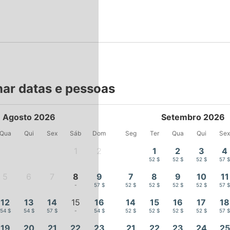
nar datas e pessoas
Agosto 2026
Setembro 2026
Qua
Qui
Sex
Sáb
Dom
Seg
Ter
Qua
Qui
Se
1
2
1
2
3
4
-
-
52 $
52 $
52 $
57 
5
6
7
8
9
7
8
9
10
11
-
-
-
-
57 $
52 $
52 $
52 $
52 $
57 
12
13
14
15
16
14
15
16
17
18
54 $
54 $
57 $
-
54 $
52 $
52 $
52 $
52 $
57 
19
20
21
22
23
21
22
23
24
25