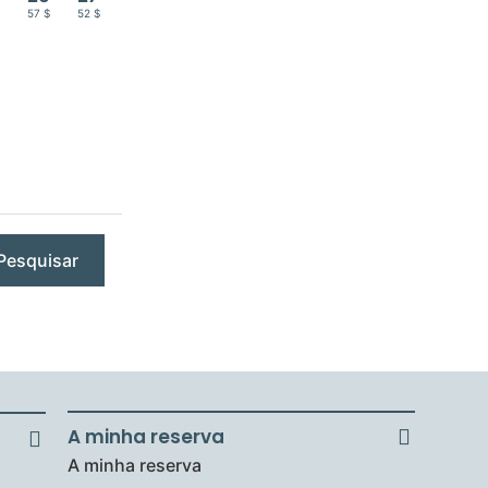
$
57 $
52 $
Pesquisar
A minha reserva
A minha reserva