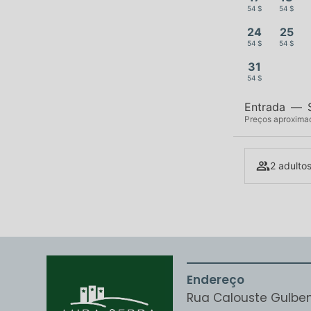
54 $
54 $
24
25
54 $
54 $
31
54 $
Entrada
—
Preços aproximado
2 adultos
Endereço
Rua Calouste Gulben