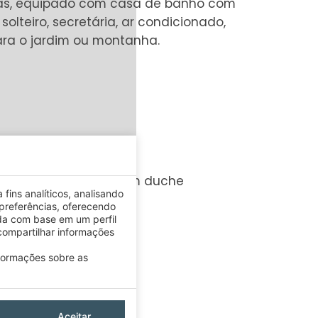
oas, equipado com casa de banho com
olteiro, secretária, ar condicionado,
ara o jardim ou montanha.
RTOS
Banheira com duche
fins analíticos, analisando
preferências, oferecendo
da com base em um perfil
ompartilhar informações
nformações sobre as
Aceitar