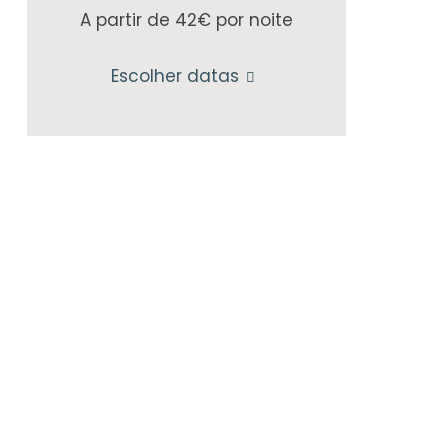
A partir de 42€
por noite
Escolher datas