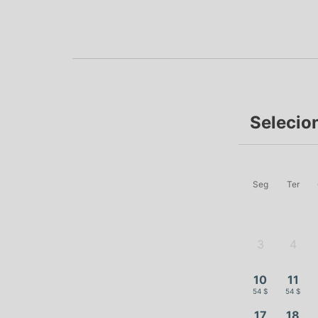
Selecio
Seg
Ter
3
4
-
-
10
11
54 $
54 $
17
18