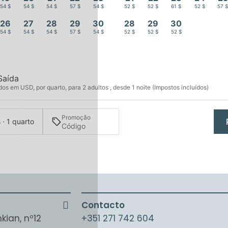
54 $
54 $
54 $
57 $
54 $
52 $
52 $
61 $
52 $
57 
26
27
28
29
30
28
29
30
54 $
54 $
54 $
57 $
54 $
52 $
52 $
52 $
Saída
s em USD, por quarto, para 2 adultos , desde 1 noite (Impostos incluídos)
Promoção
 · 1 quarto
Contacto
kian, nº12
+351 271 742 604