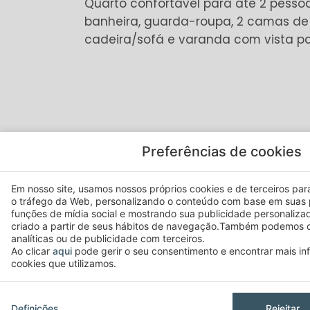
Quarto confortável para até 2 pess
banheira, guarda-roupa, 2 camas de s
cadeira/sofá e varanda com vista p
DISPONÍVEL EM TODOS OS QUA
Preferências de cookies
Secretária
Em nosso site, usamos nossos próprios cookies e de terceiros para 
Varanda
o tráfego da Web, personalizando o conteúdo com base em suas 
funções de mídia social e mostrando sua publicidade personaliza
Televisão
criado a partir de seus hábitos de navegação.Também podemos c
analíticas ou de publicidade com terceiros.
Ar condicionado
Ao clicar
aqui
pode gerir o seu consentimento e encontrar mais i
Internet wifi (grátis)
cookies que utilizamos.
Serviço despertar
Sala de bagagens 24h
Definições
Rejeitar